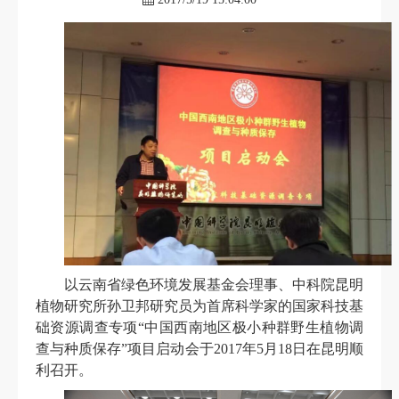
联
盟
之
家
联
系
我
们
返
回
基
金
会
以云南省绿色环境发展基金会理事、中科院昆明
植物研究所孙卫邦研究员为首席科学家的国家科技基
础资源调查专项
“
中国西南地区极小种群野生植物调
查与种质保存
”
项目启动会于
2017
年
5
月
18
日在昆明顺
利召开。