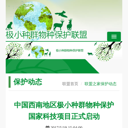
联
盟
首
页
关
保护动态
于
联盟首页
/
联盟之家
保护动态
联
盟
中国西南地区极小种群物种保护
网
护
国家科技项目正式启动
行
动
2017/5/19 15:04:00